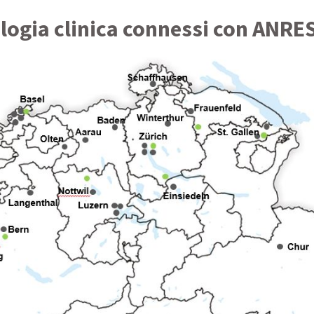
logia clinica connessi con ANRE