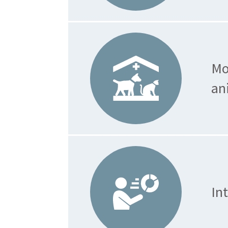
Mo
an
In