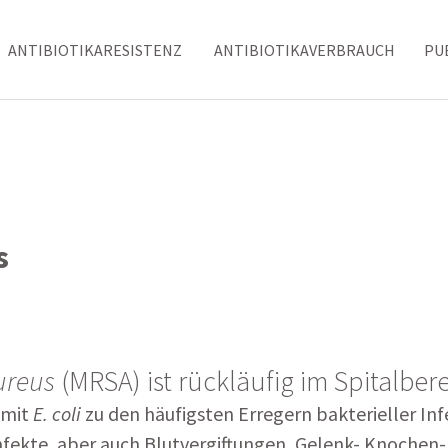
ANTIBIOTIKARESISTENZ
ANTIBIOTIKAVERBRAUCH
PU
s
ureus
(MRSA) ist rückläufig im Spitalbere
 mit
E. coli
zu den häufigsten Erregern bakterieller In
infekte, aber auch Blutvergiftungen, Gelenk- Knochen