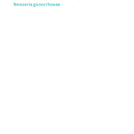
della
Neisseria gonorrhoeae
sanità
pubblica,
OFSP)