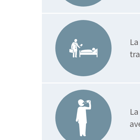
La
tr
La
av