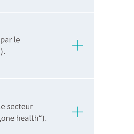
par le
).
le secteur
„one health“).