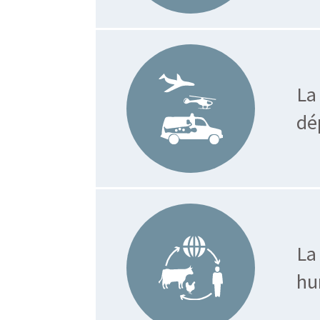
La
dé
La
hu