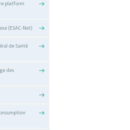
are platform
ase (ESAC-Net)
éral de Santé
age des
Consumption