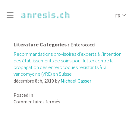
FR
Literature Categories :
Enterococci
Recommandations provisoires d’experts à l’intention
des établissements de soins pour lutter contre la
propagation des entérocoques résistants à la
vancomycine (VRE) en Suisse.
décembre 8th, 2019
by
Michael Gasser
Posted in
sur
Commentaires fermés
Recommandations
provisoires
d’experts
à
l’intention